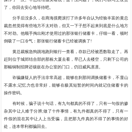
了，你回去安心地等待吧。
分手后没多久，在商海摸爬滚打了许多年自认为经验丰富的黄总
裁忽然觉得有些地方不太对劲，但又一下子想不起来到底是什么地方
不对劲。他顺手掏出刚才使用过的那张银行储蓄卡，仔细一看，顿时
倒吸了一口冷气：那张银行储蓄卡已经被调换了!
黄总裁猴急狗跳地跑到银行一查看，存款已经被悉数取走了。再
赶到位于城郊结合部的那栋大厦去看，早已人去楼空，只剩下公司的
那幅铜制招牌还镶嵌在办公室的门口，仍旧威风凛凛。
诈骗嫌疑人的手法非常高超，能够在刹那间调换储蓄卡，不显山
不露水;记忆力也非常好，能够在极其短暂的时间内就记住储蓄卡的
操作密码。
有时候，骗子说十句话，有九句都真的不得了，只有一句假的掺
杂其中让人难于分辨;做了十件事情，有九件都真的不得了，只有一
件假的混在其中让人上当受骗，且把那九件真的不得了的事情的好
处，连本带利都骗回去。