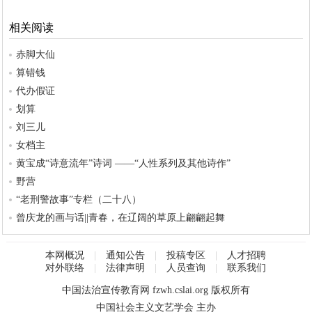
相关阅读
赤脚大仙
算错钱
代办假证
划算
刘三儿
女档主
黄宝成“诗意流年”诗词 ——“人性系列及其他诗作”
野营
“老刑警故事”专栏（二十八）
曾庆龙的画与话||青春，在辽阔的草原上翩翩起舞
本网概况
|
通知公告
|
投稿专区
|
人才招聘
对外联络
|
法律声明
|
人员查询
|
联系我们
中国法治宣传教育网
fzwh.cslai.org
版权所有
中国社会主义文艺学会 主办