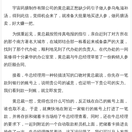
宇宙药膳制作有限公司的黄总裁正愁缺少药引子做人参乌龟滋补
汤，得到此信，觉得机会来了，就准备大批量地买进人参，做药膳汤
卖，好大赚一把。
为慎重起见，黄总裁按照传真电报的指引，亲自赶到了对方所在
的那个南方著名大城市，在城郊结合部一栋看起来戒备森严的大厦，
找到了那个代办处，顺利地见到了代办处的负责人。在代办处的一间
装修得十分豪华的办公室里，黄总裁与牛总经理草签了一份购销人参
的巨额合同。
接着，牛总经理用一种轻描淡写的口吻对黄总裁说，你先存一笔
款到银行的账号上，说明贵公司的诚意，也证明一下贵公司的实力。
我们看到款一到账，就立即发货。
黄总裁一想，觉得也没什么可怕的，反正钱在自己的账号上面，
谁也取不走。于是，就爽快地在附近一家银行的账号上打进了一笔
款，并将存折和储蓄卡当场给了牛总经理查看。同时，还在牛总经理
的要求下，一起到附近的一个自动取款柜员机上面，把储蓄卡插进去
操作了一次。牛总经理微笑着说，这下没问题了，我们可以马上发货